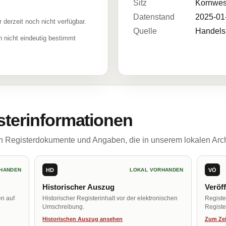
Sitz
Kornwes
Datenstand
2025-01
r derzeit noch nicht verfügbar.
Quelle
Handelsr
 nicht eindeutig bestimmt
sterinformationen
ch Registerdokumente und Angaben, die in unserem lokalen Arch
HD
VÖ
HANDEN
LOKAL VORHANDEN
Historischer Auszug
Veröf
en auf
Historischer Registerinhalt vor der elektronischen
Regist
Umschreibung.
Register
Historischen Auszug ansehen
Zum Zei