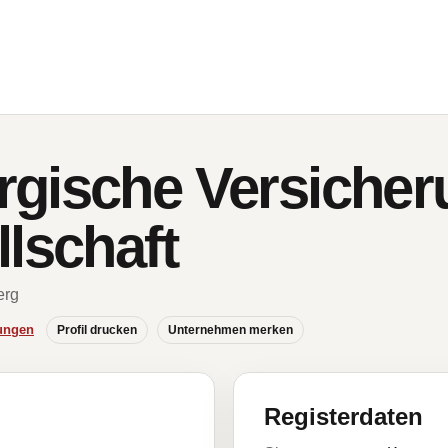
gische Versicher
lschaft
erg
ungen
Profil drucken
Unternehmen merken
Registerdaten