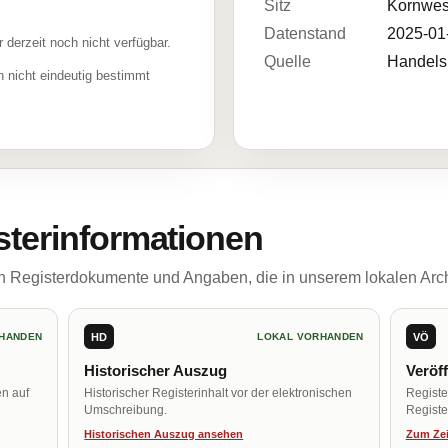
Sitz
Kornwes
Datenstand
2025-01
r derzeit noch nicht verfügbar.
Quelle
Handelsr
 nicht eindeutig bestimmt
sterinformationen
ch Registerdokumente und Angaben, die in unserem lokalen Arch
HD
VÖ
HANDEN
LOKAL VORHANDEN
Historischer Auszug
Veröf
en auf
Historischer Registerinhalt vor der elektronischen
Regist
Umschreibung.
Register
Historischen Auszug ansehen
Zum Zei