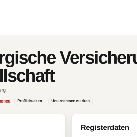
gische Versicher
lschaft
erg
ungen
Profil drucken
Unternehmen merken
Registerdaten