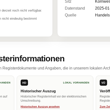
Sitz
Kornwes
Datenstand
2025-01
r derzeit noch nicht verfügbar.
Quelle
Handelsr
 nicht eindeutig bestimmt
sterinformationen
ch Registerdokumente und Angaben, die in unserem lokalen Arch
HD
VÖ
HANDEN
LOKAL VORHANDEN
Historischer Auszug
Veröf
en auf
Historischer Registerinhalt vor der elektronischen
Regist
Umschreibung.
Register
Historischen Auszug ansehen
Zum Zei