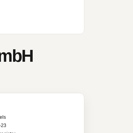
GmbH
els
-23