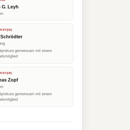
 G. Leyh
en
IST(IN)
 Schrödter
erg
prokura gemeinsam mit einem
ndsmitglied
IST(IN)
eas Zopf
en
prokura gemeinsam mit einem
ndsmitglied