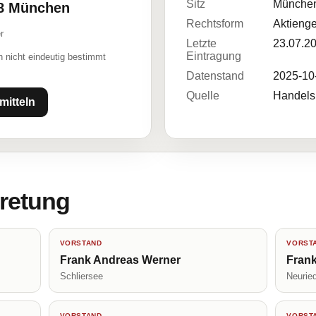
Sitz
Münche
38 München
Rechtsform
Aktienge
r
Letzte
23.07.2
Eintragung
 nicht eindeutig bestimmt
Datenstand
2025-10
Quelle
Handelsr
mitteln
tretung
VORSTAND
VORST
Frank Andreas Werner
Frank
Schliersee
Neurie
VORSTAND
VORST