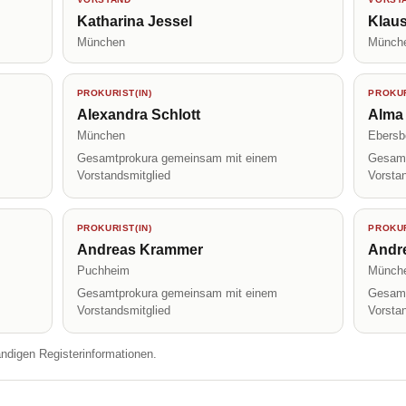
Katharina Jessel
Klaus
München
Münch
PROKURIST(IN)
PROKUR
Alexandra Schlott
Alma
München
Ebersb
Gesamtprokura gemeinsam mit einem
Gesamt
Vorstandsmitglied
Vorsta
PROKURIST(IN)
PROKUR
Andreas Krammer
Andr
Puchheim
Münch
Gesamtprokura gemeinsam mit einem
Gesamt
Vorstandsmitglied
Vorsta
ändigen Registerinformationen.