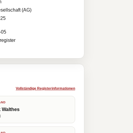
n
sellschaft (AG)
025
-05
egister
Vollständige Registerinformationen
AND
 Walthes
d
AND