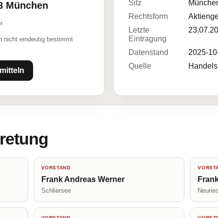
Sitz
Münche
38 München
Rechtsform
Aktienge
r
Letzte
23.07.2
Eintragung
 nicht eindeutig bestimmt
Datenstand
2025-10
Quelle
Handelsr
mitteln
tretung
VORSTAND
VORST
Frank Andreas Werner
Frank
Schliersee
Neurie
VORSTAND
VORST