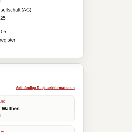
n
sellschaft (AG)
025
-05
egister
Vollständige Registerinformationen
AND
 Walthes
d
AND