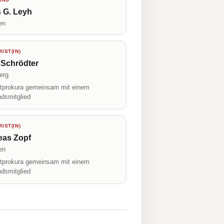
 G. Leyh
en
IST(IN)
 Schrödter
erg
prokura gemeinsam mit einem
ndsmitglied
IST(IN)
eas Zopf
en
prokura gemeinsam mit einem
ndsmitglied