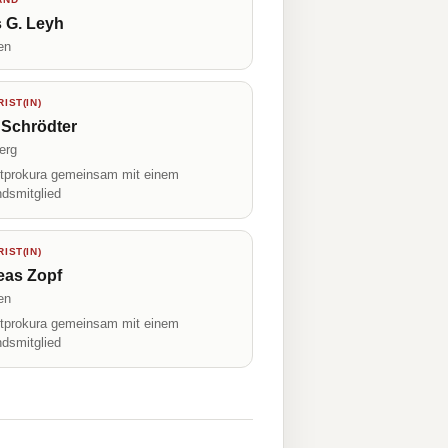
 G. Leyh
en
IST(IN)
 Schrödter
erg
prokura gemeinsam mit einem
ndsmitglied
IST(IN)
eas Zopf
en
prokura gemeinsam mit einem
ndsmitglied