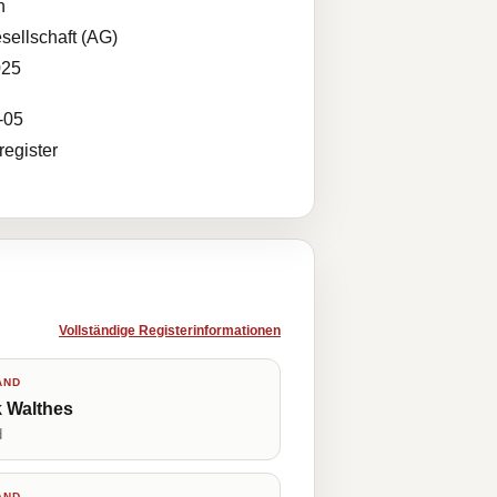
n
sellschaft (AG)
025
-05
egister
Vollständige Registerinformationen
AND
 Walthes
d
AND