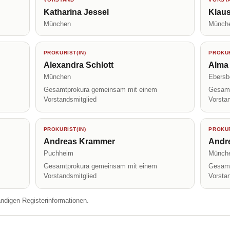
Katharina Jessel
Klaus
München
Münch
PROKURIST(IN)
PROKUR
Alexandra Schlott
Alma
München
Ebersb
Gesamtprokura gemeinsam mit einem
Gesamt
Vorstandsmitglied
Vorsta
PROKURIST(IN)
PROKUR
Andreas Krammer
Andr
Puchheim
Münch
Gesamtprokura gemeinsam mit einem
Gesamt
Vorstandsmitglied
Vorsta
ändigen Registerinformationen.