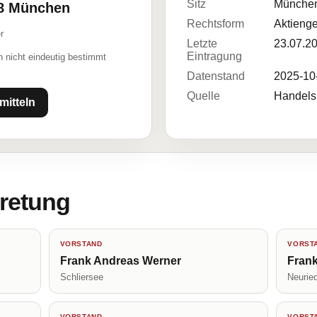
Sitz
Münche
38 München
Rechtsform
Aktienge
r
Letzte
23.07.2
Eintragung
 nicht eindeutig bestimmt
Datenstand
2025-10
Quelle
Handelsr
mitteln
tretung
VORSTAND
VORST
Frank Andreas Werner
Frank
Schliersee
Neurie
VORSTAND
VORST