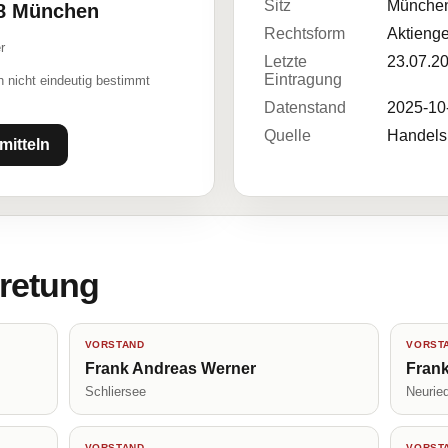
Sitz
Münche
38 München
Rechtsform
Aktienge
r
Letzte
23.07.2
Eintragung
 nicht eindeutig bestimmt
Datenstand
2025-10
Quelle
Handelsr
mitteln
tretung
VORSTAND
VORST
Frank Andreas Werner
Frank
Schliersee
Neurie
VORSTAND
VORST