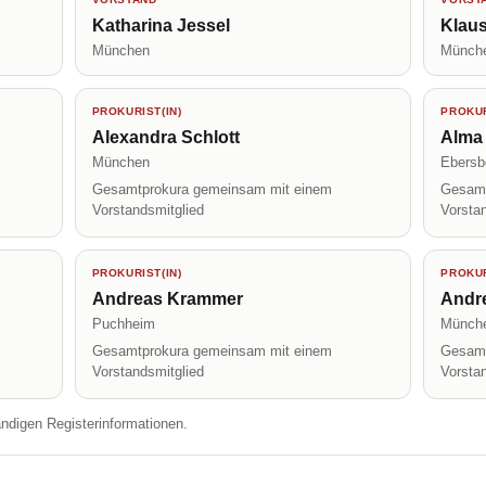
Katharina Jessel
Klaus
München
Münch
PROKURIST(IN)
PROKUR
Alexandra Schlott
Alma
München
Ebersb
Gesamtprokura gemeinsam mit einem
Gesamt
Vorstandsmitglied
Vorsta
PROKURIST(IN)
PROKUR
Andreas Krammer
Andr
Puchheim
Münch
Gesamtprokura gemeinsam mit einem
Gesamt
Vorstandsmitglied
Vorsta
ändigen Registerinformationen.