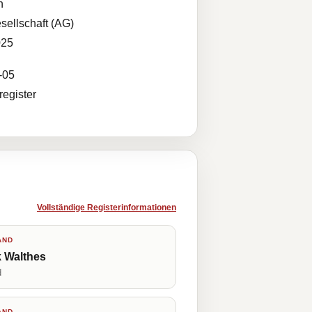
n
sellschaft (AG)
025
-05
egister
Vollständige Registerinformationen
AND
 Walthes
d
AND