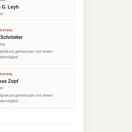
 G. Leyh
en
IST(IN)
 Schrödter
erg
prokura gemeinsam mit einem
ndsmitglied
IST(IN)
eas Zopf
en
prokura gemeinsam mit einem
ndsmitglied