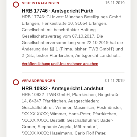
15.11.2019
NEUEINTRAGUNGEN
HRB 17746 · Amtsgericht Fürth
HRB 17746: CI Invest München Beteiligungs GmbH,
Erlangen, Henkestraße 10, 91054 Erlangen.
Gesellschaft mit beschränkter Haftung.
Gesellschaftsvertrag vom 07.10.2017. Die
Gesellschafterversammlung vom 22.10.2019 hat die
Änderung der §§ 1 (Firma, bisher 'TWB GmbH') und
2 (Sitz, bisher Pfarrkirchen, Amtsgericht Landshut…
Veröffentlichung und Unternehmen ansehen
01.11.2019
VERÄNDERUNGEN
HRB 10932 · Amtsgericht Landshut
HRB 10932: TWB GmbH, Pfarrkirchen, Ringstraße
14, 84347 Pfarrkirchen. Ausgeschieden:
Geschäftsführer: Wimmer, Maximilian, Postmünster,
*XX.XX.XXXX; Wimmer, Hans-Peter, Pfarrkirchen,
*XX.XX.XXXX. Bestellt: Geschäftsführer: Bader-
Groner, Stephanie Angela, Möhrendorf,
*XX.XX.XXXX; Haselmann, Carlo Rolf Peter,