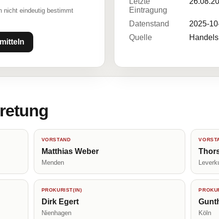
Letzte
26.08.2
Eintragung
 nicht eindeutig bestimmt
Datenstand
2025-10
Quelle
Handelsr
mitteln
tretung
VORSTAND
VORST
Matthias Weber
Thors
Menden
Leverk
PROKURIST(IN)
PROKUR
Dirk Egert
Gunth
Nienhagen
Köln