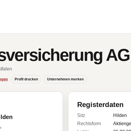
sversicherung AG
tfalen
ngen
Profil drucken
Unternehmen merken
Registerdaten
Sitz
Hilden
ilden
Rechtsform
Aktienge
r