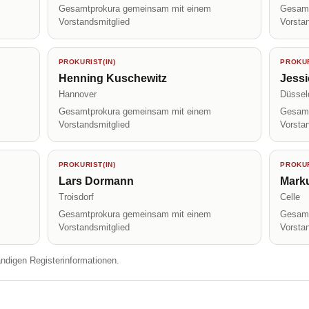
Gesamtprokura gemeinsam mit einem
Gesamt
Vorstandsmitglied
Vorsta
PROKURIST(IN)
PROKUR
Henning Kuschewitz
Jessi
Hannover
Düssel
Gesamtprokura gemeinsam mit einem
Gesamt
Vorstandsmitglied
Vorsta
PROKURIST(IN)
PROKUR
Lars Dormann
Mark
Troisdorf
Celle
Gesamtprokura gemeinsam mit einem
Gesamt
Vorstandsmitglied
Vorsta
ändigen Registerinformationen.