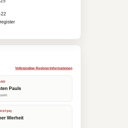
025
-22
egister
Vollständige Registerinformationen
AND
ten Pauls
usen
IST(IN)
er Werheit