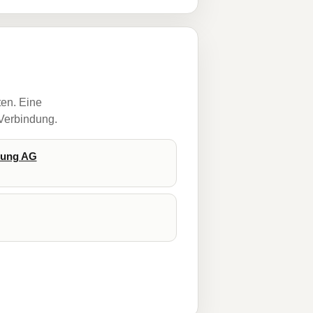
ten. Eine
 Verbindung.
rung AG