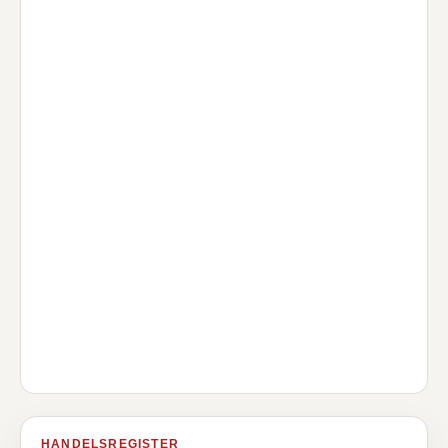
HANDELSREGISTER