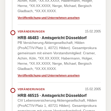
Achim, Köln, *XX.XX.XXXX; Habermann, Holger,
Herne, *XX.XX.XXXX; Nerge, Michael, Bergisch
Gladbach, *XX.XX.XXXX.
Veröffentlichung und Unternehmen ansehen
15.02.2005
VERÄNDERUNGEN
HRB 46483 · Amtsgericht Düsseldorf
PB Versicherung Aktiengesellschaft, Hilden
(ProACTIV-Platz 1, 40721 Hilden). Gesamtprokura
gemeinsam mit einem Vorstandsmitglied: Cramer,
Achim, Köln, *XX.XX.XXXX; Habermann, Holger,
Herne, *XX.XX.XXXX; Nerge, Michael, Bergisch
Gladbach, *XX.XX.XXXX.
Veröffentlichung und Unternehmen ansehen
15.02.2005
VERÄNDERUNGEN
HRB 46515 · Amtsgericht Düsseldorf
CiV Lebensversicherung Aktiengesellschaft, Hilden
(ProACTIV-Platz 1, 40721 Hilden). Gesamtprokura
gemeinsam mit einem Vorstandsmitglied: Cramer,