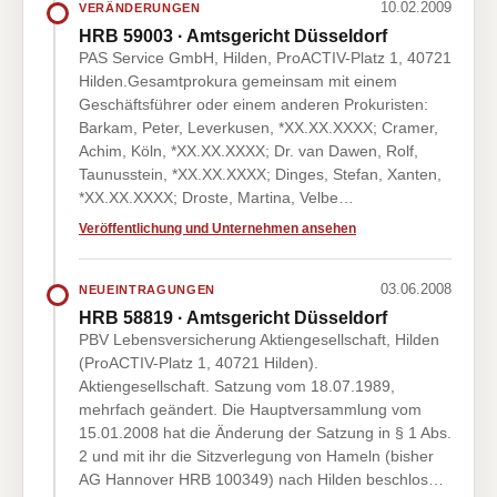
10.02.2009
VERÄNDERUNGEN
HRB 59003 · Amtsgericht Düsseldorf
PAS Service GmbH, Hilden, ProACTIV-Platz 1, 40721
Hilden.Gesamtprokura gemeinsam mit einem
Geschäftsführer oder einem anderen Prokuristen:
Barkam, Peter, Leverkusen, *XX.XX.XXXX; Cramer,
Achim, Köln, *XX.XX.XXXX; Dr. van Dawen, Rolf,
Taunusstein, *XX.XX.XXXX; Dinges, Stefan, Xanten,
*XX.XX.XXXX; Droste, Martina, Velbe…
Veröffentlichung und Unternehmen ansehen
03.06.2008
NEUEINTRAGUNGEN
HRB 58819 · Amtsgericht Düsseldorf
PBV Lebensversicherung Aktiengesellschaft, Hilden
(ProACTIV-Platz 1, 40721 Hilden).
Aktiengesellschaft. Satzung vom 18.07.1989,
mehrfach geändert. Die Hauptversammlung vom
15.01.2008 hat die Änderung der Satzung in § 1 Abs.
2 und mit ihr die Sitzverlegung von Hameln (bisher
AG Hannover HRB 100349) nach Hilden beschlos…