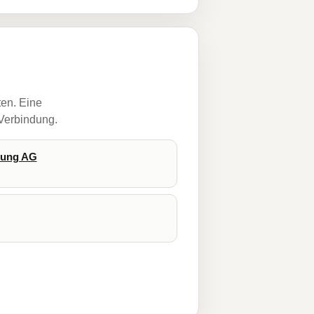
ten. Eine
 Verbindung.
rung AG