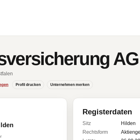
sversicherung AG
tfalen
ngen
Profil drucken
Unternehmen merken
Registerdaten
Sitz
Hilden
ilden
Rechtsform
Aktienge
r