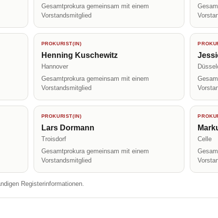
Gesamtprokura gemeinsam mit einem
Gesamt
Vorstandsmitglied
Vorsta
PROKURIST(IN)
PROKUR
Henning Kuschewitz
Jessi
Hannover
Düssel
Gesamtprokura gemeinsam mit einem
Gesamt
Vorstandsmitglied
Vorsta
PROKURIST(IN)
PROKUR
Lars Dormann
Mark
Troisdorf
Celle
Gesamtprokura gemeinsam mit einem
Gesamt
Vorstandsmitglied
Vorsta
ändigen Registerinformationen.