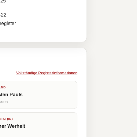
025
-22
egister
Vollständige Registerinformationen
AND
ten Pauls
usen
IST(IN)
er Werheit