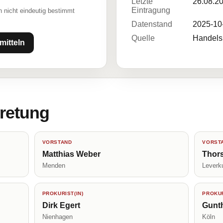
Letzte
26.08.2
Eintragung
 nicht eindeutig bestimmt
Datenstand
2025-10
Quelle
Handelsr
mitteln
tretung
VORSTAND
VORST
Matthias Weber
Thors
Menden
Leverk
PROKURIST(IN)
PROKUR
Dirk Egert
Gunth
Nienhagen
Köln