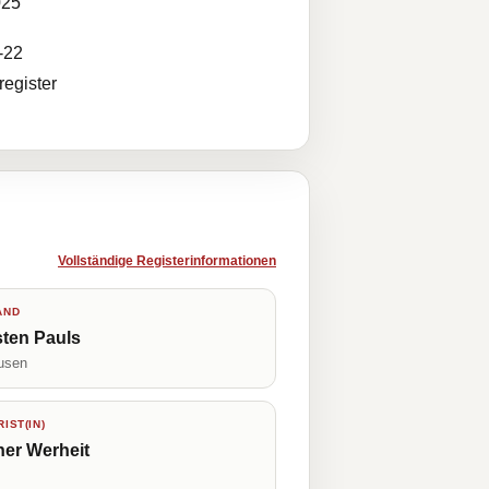
025
-22
egister
Vollständige Registerinformationen
AND
ten Pauls
usen
IST(IN)
er Werheit