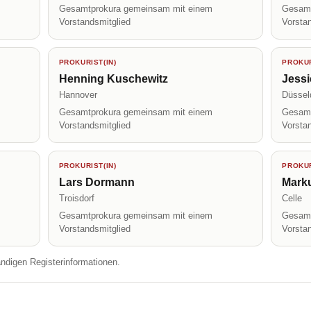
Gesamtprokura gemeinsam mit einem
Gesamt
Vorstandsmitglied
Vorsta
PROKURIST(IN)
PROKUR
Henning Kuschewitz
Jessi
Hannover
Düssel
Gesamtprokura gemeinsam mit einem
Gesamt
Vorstandsmitglied
Vorsta
PROKURIST(IN)
PROKUR
Lars Dormann
Mark
Troisdorf
Celle
Gesamtprokura gemeinsam mit einem
Gesamt
Vorstandsmitglied
Vorsta
ändigen Registerinformationen.