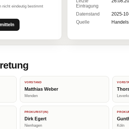
Letzte
26.08.2
Eintragung
 nicht eindeutig bestimmt
Datenstand
2025-10
Quelle
Handelsr
mitteln
tretung
VORSTAND
VORST
Matthias Weber
Thors
Menden
Leverk
PROKURIST(IN)
PROKUR
Dirk Egert
Gunth
Nienhagen
Köln