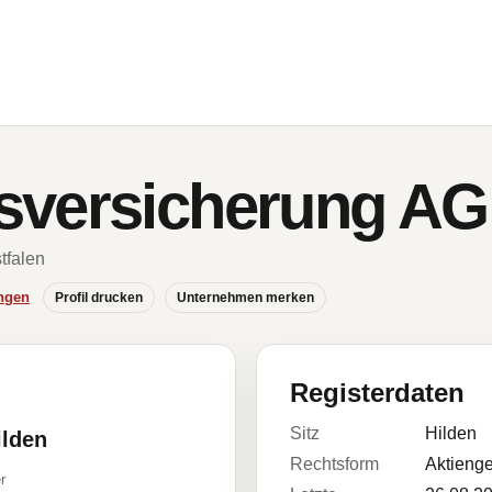
sversicherung AG
tfalen
ngen
Profil drucken
Unternehmen merken
Registerdaten
Sitz
Hilden
ilden
Rechtsform
Aktienge
r