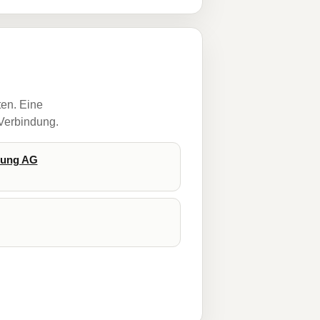
ten. Eine
 Verbindung.
rung AG