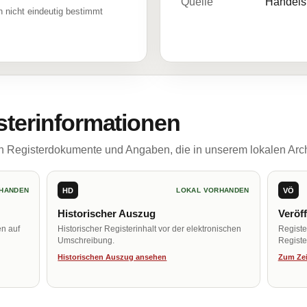
Quelle
Handelsr
 nicht eindeutig bestimmt
sterinformationen
ch Registerdokumente und Angaben, die in unserem lokalen Arch
HD
VÖ
HANDEN
LOKAL VORHANDEN
Historischer Auszug
Veröf
en auf
Historischer Registerinhalt vor der elektronischen
Regist
Umschreibung.
Register
Historischen Auszug ansehen
Zum Zei