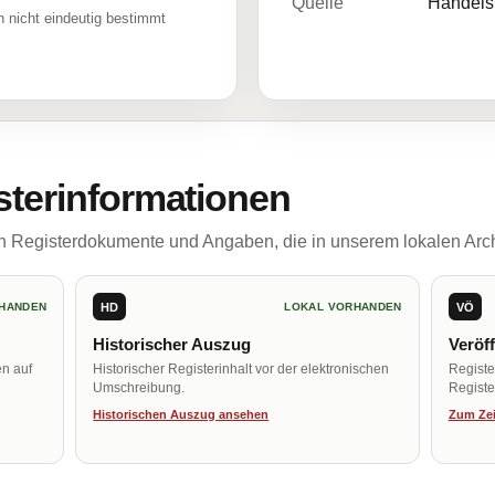
Quelle
Handelsr
 nicht eindeutig bestimmt
sterinformationen
ch Registerdokumente und Angaben, die in unserem lokalen Arch
HD
VÖ
HANDEN
LOKAL VORHANDEN
Historischer Auszug
Veröf
en auf
Historischer Registerinhalt vor der elektronischen
Regist
Umschreibung.
Register
Historischen Auszug ansehen
Zum Zei