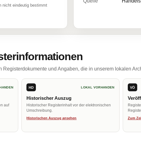
Quelle
Handelsr
 nicht eindeutig bestimmt
sterinformationen
ch Registerdokumente und Angaben, die in unserem lokalen Arch
HD
VÖ
HANDEN
LOKAL VORHANDEN
Historischer Auszug
Veröf
en auf
Historischer Registerinhalt vor der elektronischen
Regist
Umschreibung.
Register
Historischen Auszug ansehen
Zum Zei