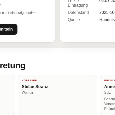
Letzte
02.07.2
r
Eintragung
Datenstand
2025-10
 nicht eindeutig bestimmt
Quelle
Handelsr
mitteln
tretung
VORSTAND
PROKUR
Stefan Stranz
Anne
Weimar
Salz
Gesamt
Vorsta
Prokur