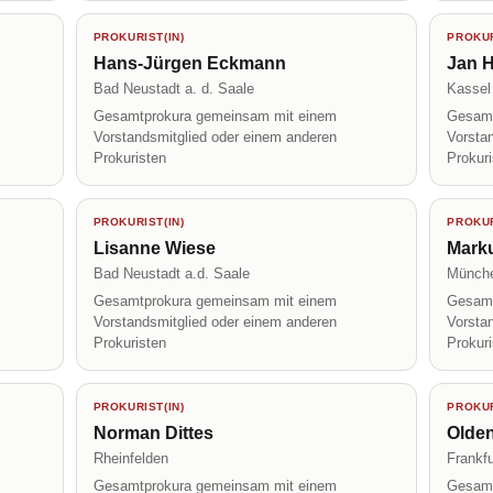
PROKURIST(IN)
PROKUR
Hans-Jürgen Eckmann
Jan H
Bad Neustadt a. d. Saale
Kassel
Gesamtprokura gemeinsam mit einem
Gesamt
Vorstandsmitglied oder einem anderen
Vorsta
Prokuristen
Prokur
PROKURIST(IN)
PROKUR
Lisanne Wiese
Mark
Bad Neustadt a.d. Saale
Münch
Gesamtprokura gemeinsam mit einem
Gesamt
Vorstandsmitglied oder einem anderen
Vorsta
Prokuristen
Prokur
PROKURIST(IN)
PROKUR
Norman Dittes
Olde
Rheinfelden
Frankfu
Gesamtprokura gemeinsam mit einem
Gesamt