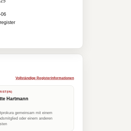
025
-06
egister
Vollständige Registerinformationen
IST(IN)
tte Hartmann
prokura gemeinsam mit einem
ndsmitglied oder einem anderen
isten