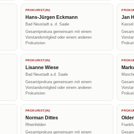
PROKURIST(IN)
PROKUR
Hans-Jürgen Eckmann
Jan H
Bad Neustadt a. d. Saale
Kassel
Gesamtprokura gemeinsam mit einem
Gesamt
Vorstandsmitglied oder einem anderen
Vorsta
Prokuristen
Prokur
PROKURIST(IN)
PROKUR
Lisanne Wiese
Mark
Bad Neustadt a.d. Saale
Münch
Gesamtprokura gemeinsam mit einem
Gesamt
Vorstandsmitglied oder einem anderen
Vorsta
Prokuristen
Prokur
PROKURIST(IN)
PROKUR
Norman Dittes
Olde
Rheinfelden
Frankfu
Gesamtprokura gemeinsam mit einem
Gesamt