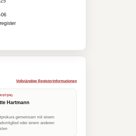
025
-06
egister
Vollständige Registerinformationen
IST(IN)
tte Hartmann
prokura gemeinsam mit einem
ndsmitglied oder einem anderen
isten