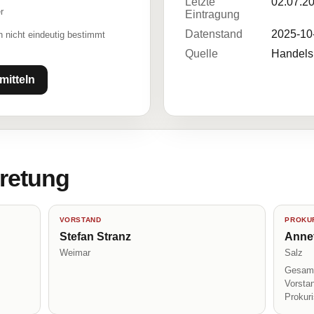
Letzte
02.07.2
r
Eintragung
Datenstand
2025-10
 nicht eindeutig bestimmt
Quelle
Handelsr
mitteln
tretung
VORSTAND
PROKUR
Stefan Stranz
Anne
Weimar
Salz
Gesamt
Vorsta
Prokur