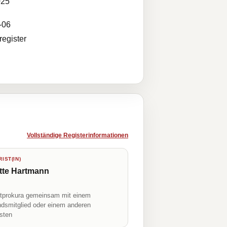
025
-06
egister
Vollständige Registerinformationen
IST(IN)
tte Hartmann
prokura gemeinsam mit einem
ndsmitglied oder einem anderen
isten