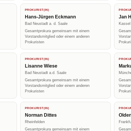
PROKURIST(IN)
PROKUR
Hans-Jürgen Eckmann
Jan H
Bad Neustadt a. d. Saale
Kassel
Gesamtprokura gemeinsam mit einem
Gesamt
Vorstandsmitglied oder einem anderen
Vorsta
Prokuristen
Prokur
PROKURIST(IN)
PROKUR
Lisanne Wiese
Mark
Bad Neustadt a.d. Saale
Münch
Gesamtprokura gemeinsam mit einem
Gesamt
Vorstandsmitglied oder einem anderen
Vorsta
Prokuristen
Prokur
PROKURIST(IN)
PROKUR
Norman Dittes
Olde
Rheinfelden
Frankfu
Gesamtprokura gemeinsam mit einem
Gesamt