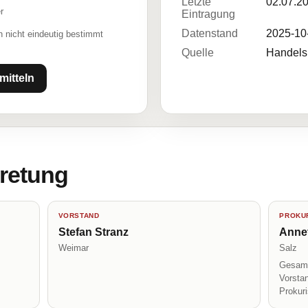
Letzte
02.07.2
r
Eintragung
Datenstand
2025-10
 nicht eindeutig bestimmt
Quelle
Handelsr
mitteln
tretung
VORSTAND
PROKUR
Stefan Stranz
Anne
Weimar
Salz
Gesamt
Vorsta
Prokur