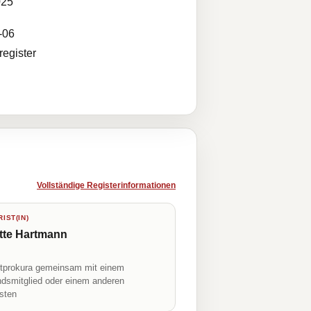
025
-06
egister
Vollständige Registerinformationen
IST(IN)
tte Hartmann
prokura gemeinsam mit einem
ndsmitglied oder einem anderen
isten