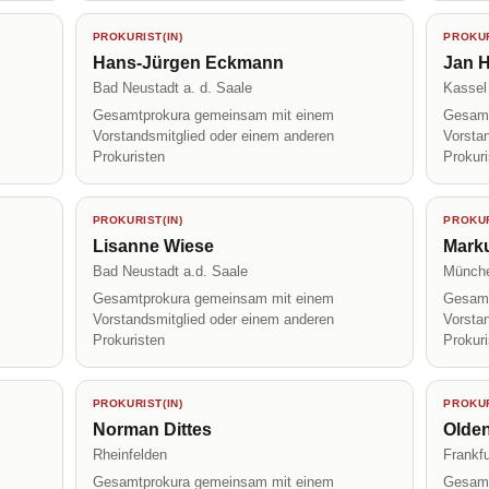
PROKURIST(IN)
PROKUR
Hans-Jürgen Eckmann
Jan H
Bad Neustadt a. d. Saale
Kassel
Gesamtprokura gemeinsam mit einem
Gesamt
Vorstandsmitglied oder einem anderen
Vorsta
Prokuristen
Prokur
PROKURIST(IN)
PROKUR
Lisanne Wiese
Mark
Bad Neustadt a.d. Saale
Münch
Gesamtprokura gemeinsam mit einem
Gesamt
Vorstandsmitglied oder einem anderen
Vorsta
Prokuristen
Prokur
PROKURIST(IN)
PROKUR
Norman Dittes
Olde
Rheinfelden
Frankfu
Gesamtprokura gemeinsam mit einem
Gesamt