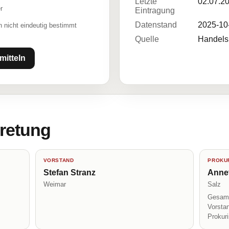
Letzte
02.07.2
r
Eintragung
Datenstand
2025-10
 nicht eindeutig bestimmt
Quelle
Handelsr
mitteln
tretung
VORSTAND
PROKUR
Stefan Stranz
Anne
Weimar
Salz
Gesamt
Vorsta
Prokur