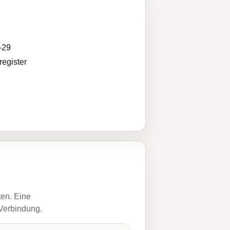
-29
egister
ten. Eine
 Verbindung.