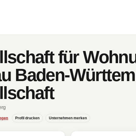
schaft für Wohn
u Baden-Württem
lschaft
erg
ngen
Profil drucken
Unternehmen merken