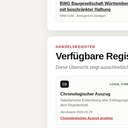
BWG Baugesellschaft Württember
mit beschränkter Haftung
HRB 4160 · Amtsgericht Stuttgart
HANDELSREGISTER
Verfügbare Regi
Diese Übersicht zeigt ausschließli
CD
LOKAL VOR
Chronologischer Auszug
Tabellarische Entwicklung aller Eintragung
dem Registerblatt.
Abrufstand 2024-03-29
Chronologischen Auszug ansehen