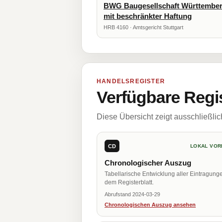
BWG Baugesellschaft Württember
mit beschränkter Haftung
HRB 4160 · Amtsgericht Stuttgart
HANDELSREGISTER
Verfügbare Regi
Diese Übersicht zeigt ausschließli
CD
LOKAL VOR
Chronologischer Auszug
Tabellarische Entwicklung aller Eintragung
dem Registerblatt.
Abrufstand 2024-03-29
Chronologischen Auszug ansehen