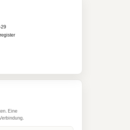
-29
egister
ten. Eine
 Verbindung.