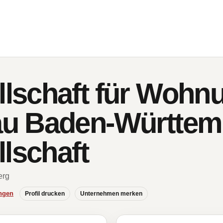
schaft für Wohn
u Baden-Württem
lschaft
erg
ngen
Profil drucken
Unternehmen merken