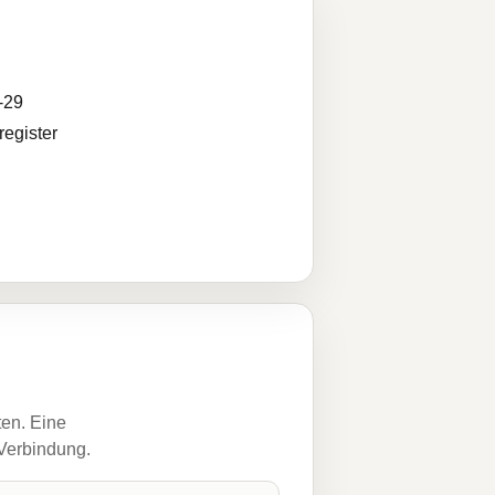
-29
egister
ten. Eine
 Verbindung.