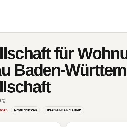
schaft für Wohn
u Baden-Württem
lschaft
erg
ngen
Profil drucken
Unternehmen merken