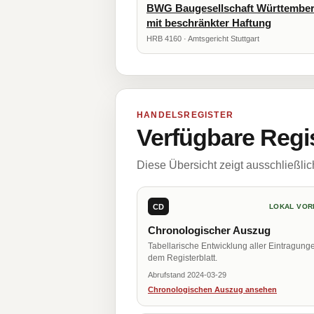
BWG Baugesellschaft Württember
mit beschränkter Haftung
HRB 4160 · Amtsgericht Stuttgart
HANDELSREGISTER
Verfügbare Regi
Diese Übersicht zeigt ausschließli
CD
LOKAL VOR
Chronologischer Auszug
Tabellarische Entwicklung aller Eintragung
dem Registerblatt.
Abrufstand 2024-03-29
Chronologischen Auszug ansehen