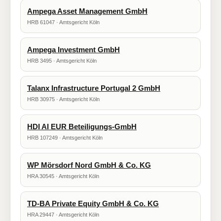
Ampega Asset Management GmbH
HRB 61047 · Amtsgericht Köln
Ampega Investment GmbH
HRB 3495 · Amtsgericht Köln
Talanx Infrastructure Portugal 2 GmbH
HRB 30975 · Amtsgericht Köln
HDI AI EUR Beteiligungs-GmbH
HRB 107249 · Amtsgericht Köln
WP Mörsdorf Nord GmbH & Co. KG
HRA 30545 · Amtsgericht Köln
TD-BA Private Equity GmbH & Co. KG
HRA 29447 · Amtsgericht Köln