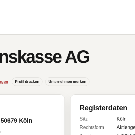
onskasse AG
ngen
Profil drucken
Unternehmen merken
Registerdaten
Sitz
Köln
 50679 Köln
Rechtsform
Aktienge
r