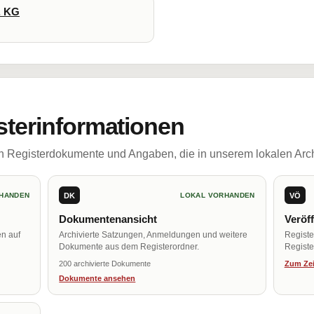
. KG
sterinformationen
ch Registerdokumente und Angaben, die in unserem lokalen Arch
DK
VÖ
HANDEN
LOKAL VORHANDEN
Dokumentenansicht
Veröf
en auf
Archivierte Satzungen, Anmeldungen und weitere
Regist
Dokumente aus dem Registerordner.
Register
200 archivierte Dokumente
Zum Zei
Dokumente ansehen