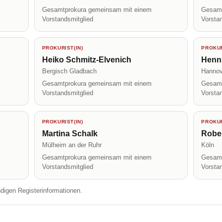
Gesamtprokura gemeinsam mit einem
Gesamt
Vorstandsmitglied
Vorsta
PROKURIST(IN)
PROKUR
Heiko Schmitz-Elvenich
Henn
Bergisch Gladbach
Hannov
Gesamtprokura gemeinsam mit einem
Gesamt
Vorstandsmitglied
Vorsta
PROKURIST(IN)
PROKUR
Martina Schalk
Robe
Mülheim an der Ruhr
Köln
Gesamtprokura gemeinsam mit einem
Gesamt
Vorstandsmitglied
Vorsta
ndigen Registerinformationen.