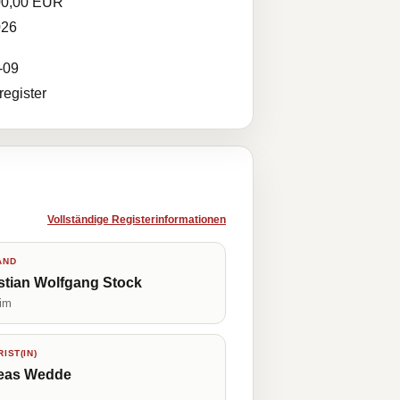
00,00 EUR
026
-09
egister
Vollständige Registerinformationen
AND
stian Wolfgang Stock
im
IST(IN)
eas Wedde