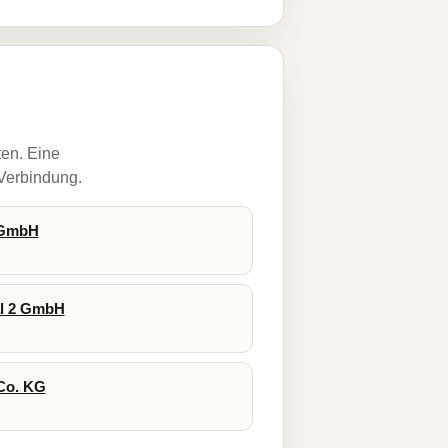
ten. Eine
 Verbindung.
 GmbH
al 2 GmbH
Co. KG