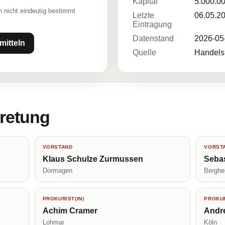
Kapital
5.000.0
 nicht eindeutig bestimmt
Letzte
06.05.2
Eintragung
Datenstand
2026-05
mitteln
Quelle
Handelsr
tretung
VORSTAND
VORST
Klaus Schulze Zurmussen
Seba
Dormagen
Berghe
PROKURIST(IN)
PROKUR
Achim Cramer
Andr
Lohmar
Köln