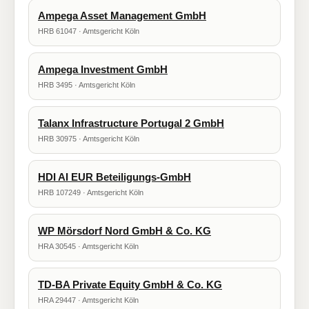
Ampega Asset Management GmbH
HRB 61047 · Amtsgericht Köln
Ampega Investment GmbH
HRB 3495 · Amtsgericht Köln
Talanx Infrastructure Portugal 2 GmbH
HRB 30975 · Amtsgericht Köln
HDI AI EUR Beteiligungs-GmbH
HRB 107249 · Amtsgericht Köln
WP Mörsdorf Nord GmbH & Co. KG
HRA 30545 · Amtsgericht Köln
TD-BA Private Equity GmbH & Co. KG
HRA 29447 · Amtsgericht Köln