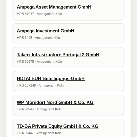
Ampega Asset Management GmbH
HRB 61047 · Amtsgericht Köln
Ampega Investment GmbH
HRB 3495 · Amtsgericht Köln
Talanx Infrastructure Portugal 2 GmbH
HRB 30975 · Amtsgericht Köln
HDI AI EUR Beteiligungs-GmbH
HRB 107249 · Amtsgericht Köln
WP Mörsdorf Nord GmbH & Co. KG
HRA 30545 · Amtsgericht Köln
TD-BA Private Equity GmbH & Co. KG
HRA 29447 · Amtsgericht Köln