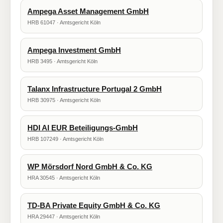
Ampega Asset Management GmbH
HRB 61047 · Amtsgericht Köln
Ampega Investment GmbH
HRB 3495 · Amtsgericht Köln
Talanx Infrastructure Portugal 2 GmbH
HRB 30975 · Amtsgericht Köln
HDI AI EUR Beteiligungs-GmbH
HRB 107249 · Amtsgericht Köln
WP Mörsdorf Nord GmbH & Co. KG
HRA 30545 · Amtsgericht Köln
TD-BA Private Equity GmbH & Co. KG
HRA 29447 · Amtsgericht Köln