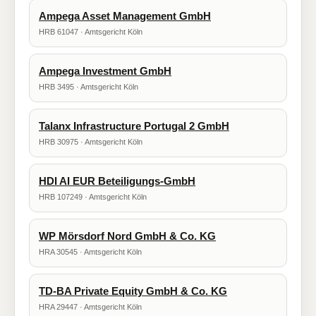
Ampega Asset Management GmbH
HRB 61047 · Amtsgericht Köln
Ampega Investment GmbH
HRB 3495 · Amtsgericht Köln
Talanx Infrastructure Portugal 2 GmbH
HRB 30975 · Amtsgericht Köln
HDI AI EUR Beteiligungs-GmbH
HRB 107249 · Amtsgericht Köln
WP Mörsdorf Nord GmbH & Co. KG
HRA 30545 · Amtsgericht Köln
TD-BA Private Equity GmbH & Co. KG
HRA 29447 · Amtsgericht Köln