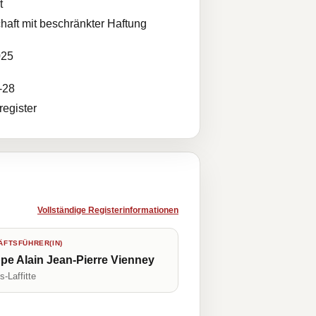
t
haft mit beschränkter Haftung
025
-28
egister
Vollständige Registerinformationen
FTSFÜHRER(IN)
ppe Alain Jean-Pierre Vienney
-Laffitte