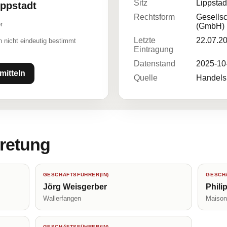
Sitz
Lippstad
ippstadt
Rechtsform
Gesellsc
r
(GmbH)
Letzte
22.07.2
 nicht eindeutig bestimmt
Eintragung
Datenstand
2025-10
mitteln
Quelle
Handelsr
tretung
GESCHÄFTSFÜHRER(IN)
GESCHÄ
Jörg Weisgerber
Phili
Wallerfangen
Maisons
GESCHÄFTSFÜHRER(IN)