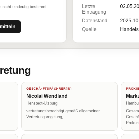
Letzte
02.05.2
 nicht eindeutig bestimmt
Eintragung
Datenstand
2025-10
mitteln
Quelle
Handelsr
tretung
GESCHÃ¤FTSFÃ¼HRER(IN)
PROKUR
Nicolai Wendland
Marku
Henstedt-Ulzburg
Hambu
vertretungsberechtigt gemäß allgemeiner
Gesamt
Vertretungsregelung;
Geschä
Prokur