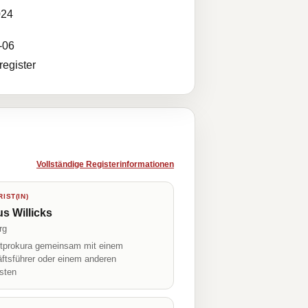
024
-06
egister
Vollständige Registerinformationen
IST(IN)
s Willicks
rg
prokura gemeinsam mit einem
ftsführer oder einem anderen
isten