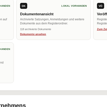
DK
VÖ
HANDEN
LOKAL VORHANDEN
Dokumentenansicht
Veröf
en auf
Archivierte Satzungen, Anmeldungen und weitere
Regist
Dokumente aus dem Registerordner.
Register
118 archivierte Dokumente
Zum Zei
Dokumente ansehen
HANDEN
und
ernehmens