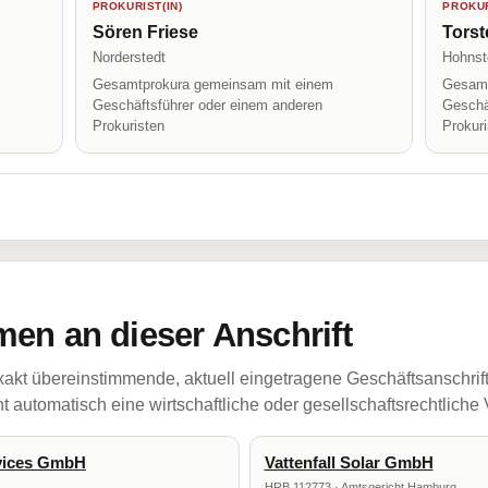
PROKURIST(IN)
PROKUR
Sören Friese
Torst
Norderstedt
Hohnsto
Gesamtprokura gemeinsam mit einem
Gesamt
Geschäftsführer oder einem anderen
Geschä
Prokuristen
Prokur
en an dieser Anschrift
akt übereinstimmende, aktuell eingetragene Geschäftsanschrif
 automatisch eine wirtschaftliche oder gesellschaftsrechtliche
rvices GmbH
Vattenfall Solar GmbH
HRB 112773 · Amtsgericht Hamburg