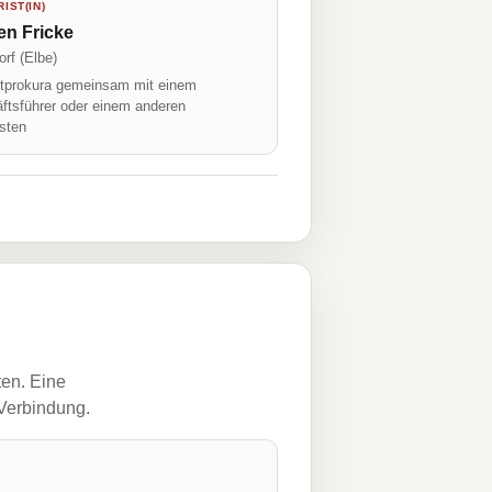
IST(IN)
en Fricke
rf (Elbe)
prokura gemeinsam mit einem
ftsführer oder einem anderen
isten
ten. Eine
 Verbindung.