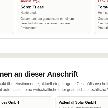
PROKURIST(IN)
PROKUR
Sören Friese
Torst
Norderstedt
Hohnsto
Gesamtprokura gemeinsam mit einem
Gesamt
Geschäftsführer oder einem anderen
Geschä
Prokuristen
Prokur
en an dieser Anschrift
akt übereinstimmende, aktuell eingetragene Geschäftsanschrif
 automatisch eine wirtschaftliche oder gesellschaftsrechtliche
rvices GmbH
Vattenfall Solar GmbH
HRB 112773 · Amtsgericht Hamburg