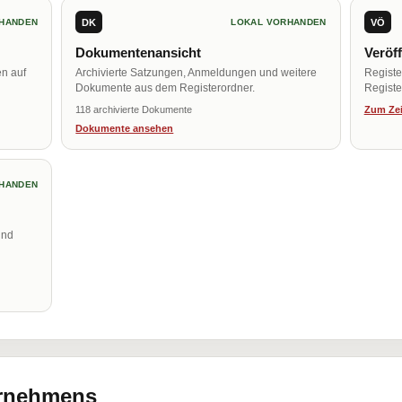
DK
VÖ
HANDEN
LOKAL VORHANDEN
Dokumentenansicht
Veröf
en auf
Archivierte Satzungen, Anmeldungen und weitere
Regist
Dokumente aus dem Registerordner.
Register
118 archivierte Dokumente
Zum Zei
Dokumente ansehen
HANDEN
und
ernehmens