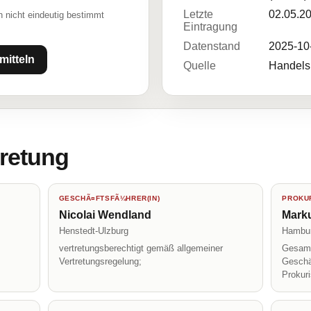
Letzte
02.05.2
 nicht eindeutig bestimmt
Eintragung
Datenstand
2025-10
mitteln
Quelle
Handelsr
tretung
GESCHÃ¤FTSFÃ¼HRER(IN)
PROKUR
Nicolai Wendland
Marku
Henstedt-Ulzburg
Hambu
vertretungsberechtigt gemäß allgemeiner
Gesamt
Vertretungsregelung;
Geschä
Prokur