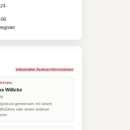
024
-06
egister
Vollständige Registerinformationen
IST(IN)
s Willicks
rg
prokura gemeinsam mit einem
ftsführer oder einem anderen
isten