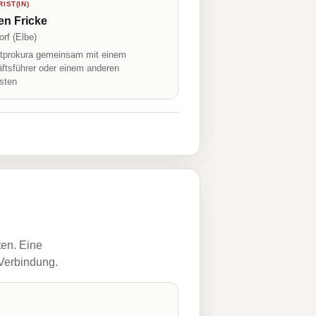
IST(IN)
en Fricke
rf (Elbe)
prokura gemeinsam mit einem
ftsführer oder einem anderen
isten
ten. Eine
 Verbindung.