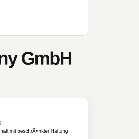
any GmbH
g
haft mit beschrÃ¤nkter Haftung