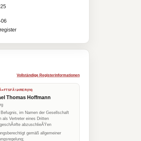
025
-06
egister
Vollständige Registerinformationen
¤FTSFÃ¼HRER(IN)
ael Thomas Hoffmann
rg
r Befugnis, im Namen der Gesellschaft
h als Vertreter eines Dritten
geschÃ¤fte abzuschlieÃŸen
tungsberechtigt gemäß allgemeiner
ungsregelung;