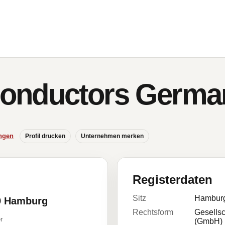
onductors Germ
ngen
Profil drucken
Unternehmen merken
Registerdaten
Sitz
Hambur
29 Hamburg
Rechtsform
Gesellsc
r
(GmbH)