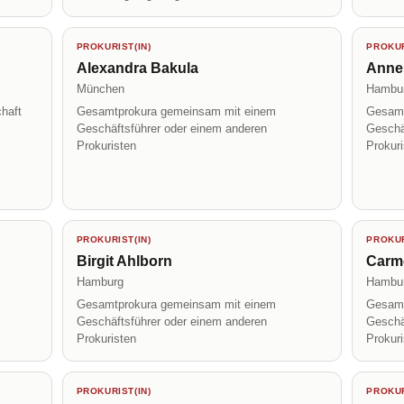
PROKURIST(IN)
PROKUR
Alexandra Bakula
Annek
München
Hambu
haft
Gesamtprokura gemeinsam mit einem
Gesamt
Geschäftsführer oder einem anderen
Geschä
Prokuristen
Prokur
PROKURIST(IN)
PROKUR
Birgit Ahlborn
Carm
Hamburg
Hambu
Gesamtprokura gemeinsam mit einem
Gesamt
Geschäftsführer oder einem anderen
Geschä
Prokuristen
Prokur
PROKURIST(IN)
PROKUR