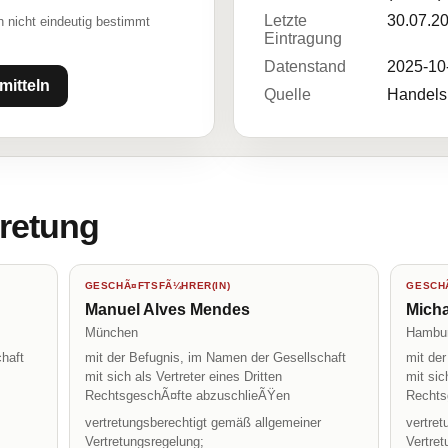
Letzte
30.07.2
 nicht eindeutig bestimmt
Eintragung
Datenstand
2025-10
mitteln
Quelle
Handelsr
tretung
GESCHÃ¤FTSFÃ¼HRER(IN)
GESCHÃ
Manuel Alves Mendes
Mich
München
Hambu
haft
mit der Befugnis, im Namen der Gesellschaft
mit de
mit sich als Vertreter eines Dritten
mit sic
RechtsgeschÃ¤fte abzuschlieÃŸen
Rechts
vertretungsberechtigt gemäß allgemeiner
vertre
Vertretungsregelung;
Vertret