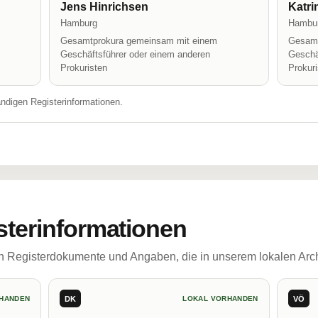
Jens Hinrichsen
Katri
Hamburg
Hambu
Gesamtprokura gemeinsam mit einem
Gesamt
Geschäftsführer oder einem anderen
Geschä
Prokuristen
Prokur
ändigen Registerinformationen.
sterinformationen
ch Registerdokumente und Angaben, die in unserem lokalen Arch
DK
VÖ
HANDEN
LOKAL VORHANDEN