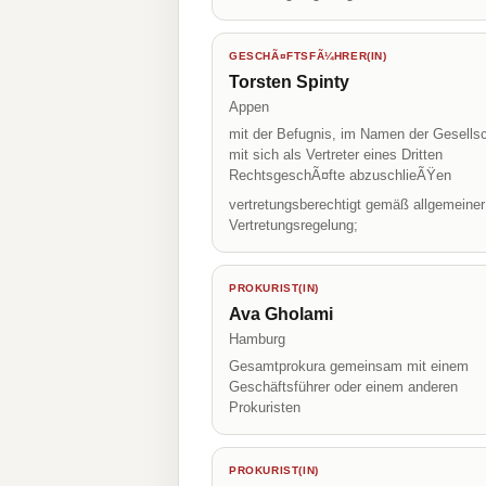
GESCHÃ¤FTSFÃ¼HRER(IN)
Torsten Spinty
Appen
mit der Befugnis, im Namen der Gesellsc
mit sich als Vertreter eines Dritten
RechtsgeschÃ¤fte abzuschlieÃŸen
vertretungsberechtigt gemäß allgemeiner
Vertretungsregelung;
PROKURIST(IN)
Ava Gholami
Hamburg
Gesamtprokura gemeinsam mit einem
Geschäftsführer oder einem anderen
Prokuristen
PROKURIST(IN)