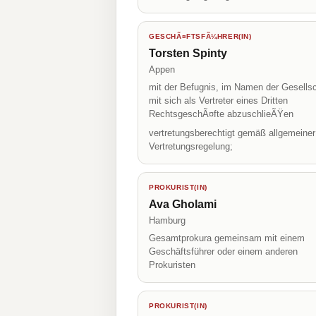
GESCHÃ¤FTSFÃ¼HRER(IN)
Torsten Spinty
Appen
mit der Befugnis, im Namen der Gesellsc
mit sich als Vertreter eines Dritten
RechtsgeschÃ¤fte abzuschlieÃŸen
vertretungsberechtigt gemäß allgemeiner
Vertretungsregelung;
PROKURIST(IN)
Ava Gholami
Hamburg
Gesamtprokura gemeinsam mit einem
Geschäftsführer oder einem anderen
Prokuristen
PROKURIST(IN)