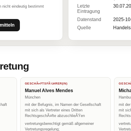
Letzte
30.07.2
 nicht eindeutig bestimmt
Eintragung
Datenstand
2025-10
mitteln
Quelle
Handelsr
tretung
GESCHÃ¤FTSFÃ¼HRER(IN)
GESCHÃ
Manuel Alves Mendes
Mich
München
Hambu
haft
mit der Befugnis, im Namen der Gesellschaft
mit de
mit sich als Vertreter eines Dritten
mit sic
RechtsgeschÃ¤fte abzuschlieÃŸen
Rechts
vertretungsberechtigt gemäß allgemeiner
vertre
Vertretungsregelung;
Vertret