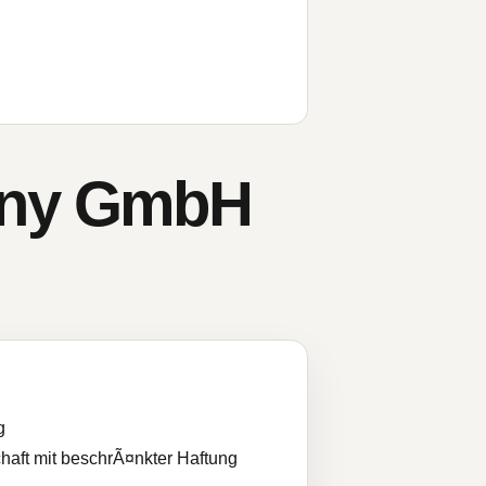
any GmbH
g
haft mit beschrÃ¤nkter Haftung