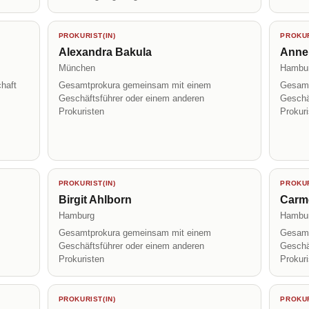
PROKURIST(IN)
PROKUR
Alexandra Bakula
Annek
München
Hambu
haft
Gesamtprokura gemeinsam mit einem
Gesamt
Geschäftsführer oder einem anderen
Geschä
Prokuristen
Prokur
PROKURIST(IN)
PROKUR
Birgit Ahlborn
Carm
Hamburg
Hambu
Gesamtprokura gemeinsam mit einem
Gesamt
Geschäftsführer oder einem anderen
Geschä
Prokuristen
Prokur
PROKURIST(IN)
PROKUR