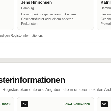
Jens Hinrichsen
Katri
Hamburg
Hambu
Gesamtprokura gemeinsam mit einem
Gesamt
Geschäftsführer oder einem anderen
Geschä
Prokuristen
Prokur
ändigen Registerinformationen.
sterinformationen
ch Registerdokumente und Angaben, die in unserem lokalen Arch
DK
VÖ
HANDEN
LOKAL VORHANDEN