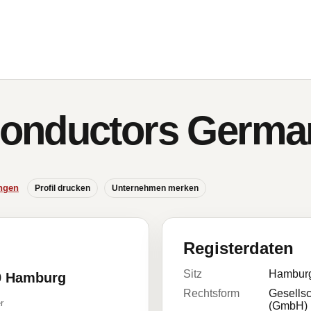
onductors Germ
ngen
Profil drucken
Unternehmen merken
Registerdaten
Sitz
Hambur
29 Hamburg
Rechtsform
Gesellsc
r
(GmbH)