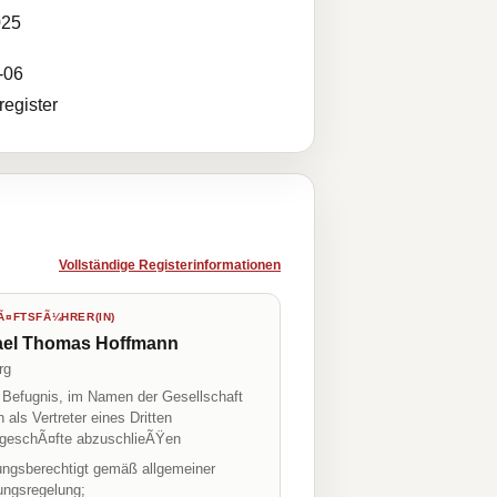
025
-06
egister
Vollständige Registerinformationen
¤FTSFÃ¼HRER(IN)
ael Thomas Hoffmann
rg
r Befugnis, im Namen der Gesellschaft
h als Vertreter eines Dritten
geschÃ¤fte abzuschlieÃŸen
tungsberechtigt gemäß allgemeiner
ungsregelung;