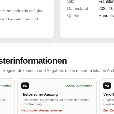
Sitz
Frankfur
Datenstand
2025-10
r derzeit noch nicht verfügbar.
Quelle
Handelsr
 nicht eindeutig bestimmt
sterinformationen
ch Registerdokumente und Angaben, die in unserem lokalen Arch
HD
VÖ
HANDEN
LOKAL VORHANDEN
Historischer Auszug
Veröf
en auf
Historischer Registerinhalt vor der elektronischen
Regist
Umschreibung.
Register
Historischen Auszug ansehen
Zum Zei