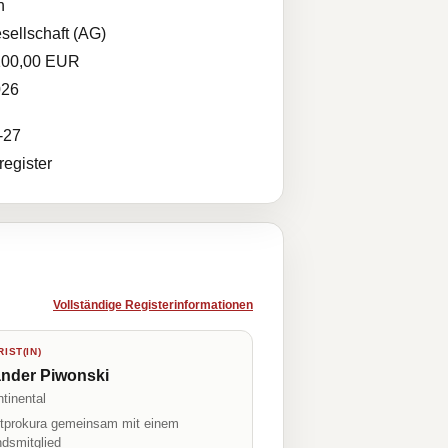
n
sellschaft (AG)
100,00 EUR
026
-27
egister
Vollständige Registerinformationen
IST(IN)
ander Piwonski
tinental
prokura gemeinsam mit einem
ndsmitglied