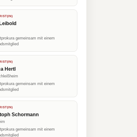
IST(IN)
Leibold
prokura gemeinsam mit einem
ndsmitglied
IST(IN)
a Hertl
chleißheim
prokura gemeinsam mit einem
ndsmitglied
IST(IN)
stoph Schormann
eim
prokura gemeinsam mit einem
ndsmitglied