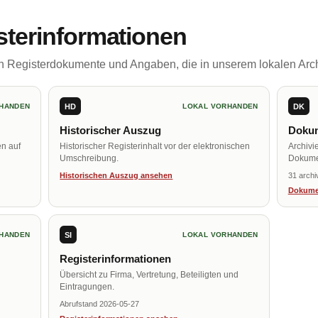
sterinformationen
ch Registerdokumente und Angaben, die in unserem lokalen Arch
HD
DK
HANDEN
LOKAL VORHANDEN
Historischer Auszug
Dokum
en auf
Historischer Registerinhalt vor der elektronischen
Archivi
Umschreibung.
Dokume
Historischen Auszug ansehen
31 archi
Dokume
SI
HANDEN
LOKAL VORHANDEN
Registerinformationen
Übersicht zu Firma, Vertretung, Beteiligten und
Eintragungen.
Abrufstand 2026-05-27