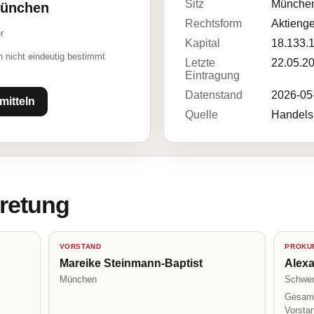
Sitz
Münche
München
Rechtsform
Aktienge
r
Kapital
18.133.
 nicht eindeutig bestimmt
Letzte
22.05.2
Eintragung
Datenstand
2026-05
mitteln
Quelle
Handelsr
tretung
VORSTAND
PROKUR
Mareike Steinmann-Baptist
Alex
München
Schwen
Gesamt
Vorsta