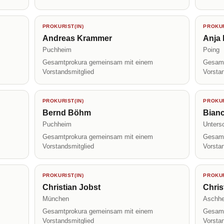
PROKURIST(IN)
PROKUR
Andreas Krammer
Anja 
Puchheim
Poing
Gesamtprokura gemeinsam mit einem
Gesamt
Vorstandsmitglied
Vorsta
PROKURIST(IN)
PROKUR
Bernd Böhm
Bianc
Puchheim
Unters
Gesamtprokura gemeinsam mit einem
Gesamt
Vorstandsmitglied
Vorsta
PROKURIST(IN)
PROKUR
Christian Jobst
Chri
München
Aschh
Gesamtprokura gemeinsam mit einem
Gesamt
Vorstandsmitglied
Vorsta