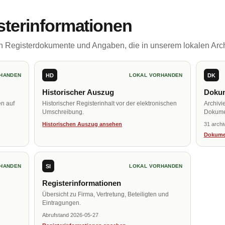
sterinformationen
ch Registerdokumente und Angaben, die in unserem lokalen Arch
HD
DK
HANDEN
LOKAL VORHANDEN
Historischer Auszug
Dokum
en auf
Historischer Registerinhalt vor der elektronischen
Archivi
Umschreibung.
Dokume
Historischen Auszug ansehen
31 archi
Dokume
SI
HANDEN
LOKAL VORHANDEN
Registerinformationen
Übersicht zu Firma, Vertretung, Beteiligten und
Eintragungen.
Abrufstand 2026-05-27