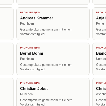
PROKURIST(IN)
PROKUR
Andreas Krammer
Anja 
Puchheim
Poing
Gesamtprokura gemeinsam mit einem
Gesamt
Vorstandsmitglied
Vorsta
PROKURIST(IN)
PROKUR
Bernd Böhm
Bianc
Puchheim
Unters
Gesamtprokura gemeinsam mit einem
Gesamt
Vorstandsmitglied
Vorsta
PROKURIST(IN)
PROKUR
Christian Jobst
Chri
München
Aschh
Gesamtprokura gemeinsam mit einem
Gesamt
Vorstandsmitglied
Vorsta