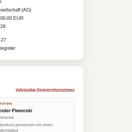
n
sellschaft (AG)
100,00 EUR
026
-27
egister
Vollständige Registerinformationen
IST(IN)
ander Piwonski
tinental
prokura gemeinsam mit einem
ndsmitglied