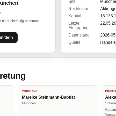
Sitz
Münche
München
Rechtsform
Aktienge
r
Kapital
18.133.
 nicht eindeutig bestimmt
Letzte
22.05.2
Eintragung
Datenstand
2026-05
mitteln
Quelle
Handelsr
tretung
VORSTAND
PROKUR
Mareike Steinmann-Baptist
Alex
München
Schwen
Gesamt
Vorsta