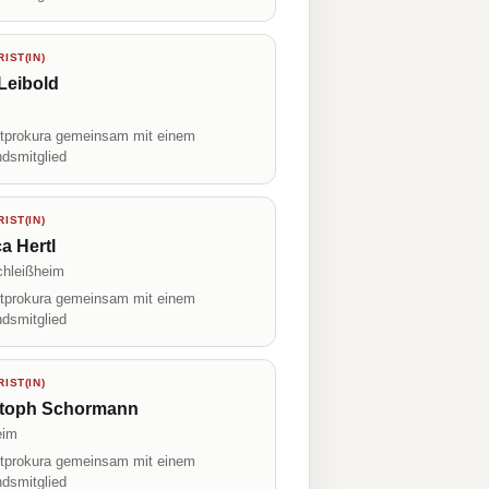
IST(IN)
Leibold
prokura gemeinsam mit einem
ndsmitglied
IST(IN)
a Hertl
chleißheim
prokura gemeinsam mit einem
ndsmitglied
IST(IN)
stoph Schormann
eim
prokura gemeinsam mit einem
ndsmitglied