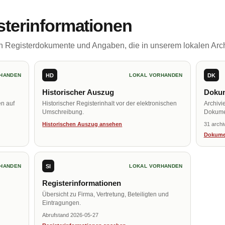
sterinformationen
ch Registerdokumente und Angaben, die in unserem lokalen Arch
HD
DK
HANDEN
LOKAL VORHANDEN
Historischer Auszug
Dokum
en auf
Historischer Registerinhalt vor der elektronischen
Archivi
Umschreibung.
Dokume
Historischen Auszug ansehen
31 archi
Dokume
SI
HANDEN
LOKAL VORHANDEN
Registerinformationen
Übersicht zu Firma, Vertretung, Beteiligten und
Eintragungen.
Abrufstand 2026-05-27