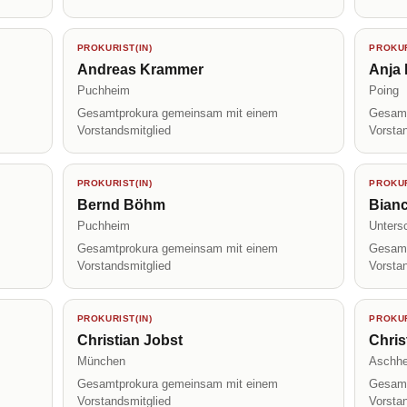
PROKURIST(IN)
PROKUR
Andreas Krammer
Anja 
Puchheim
Poing
Gesamtprokura gemeinsam mit einem
Gesamt
Vorstandsmitglied
Vorsta
PROKURIST(IN)
PROKUR
Bernd Böhm
Bianc
Puchheim
Unters
Gesamtprokura gemeinsam mit einem
Gesamt
Vorstandsmitglied
Vorsta
PROKURIST(IN)
PROKUR
Christian Jobst
Chri
München
Aschh
Gesamtprokura gemeinsam mit einem
Gesamt
Vorstandsmitglied
Vorsta