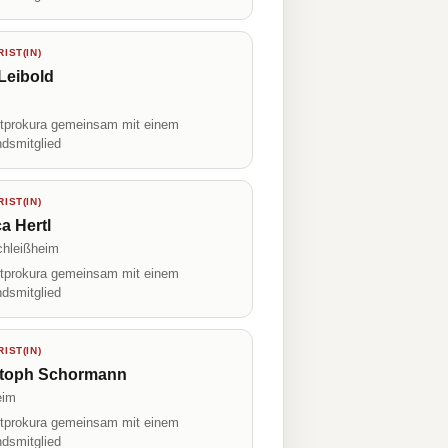
IST(IN)
Leibold
prokura gemeinsam mit einem
ndsmitglied
IST(IN)
a Hertl
chleißheim
prokura gemeinsam mit einem
ndsmitglied
IST(IN)
stoph Schormann
eim
prokura gemeinsam mit einem
ndsmitglied