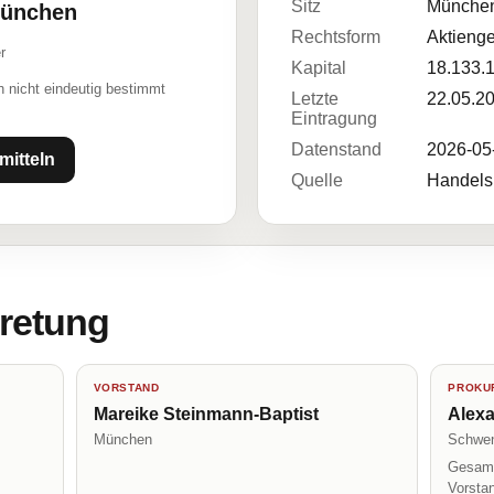
Sitz
Münche
München
Rechtsform
Aktienge
r
Kapital
18.133.
 nicht eindeutig bestimmt
Letzte
22.05.2
Eintragung
Datenstand
2026-05
mitteln
Quelle
Handelsr
tretung
VORSTAND
PROKUR
Mareike Steinmann-Baptist
Alex
München
Schwen
Gesamt
Vorsta