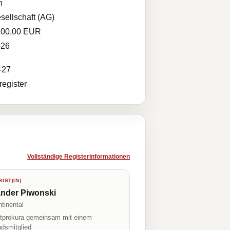
n
sellschaft (AG)
100,00 EUR
026
-27
egister
Vollständige Registerinformationen
IST(IN)
ander Piwonski
tinental
prokura gemeinsam mit einem
ndsmitglied