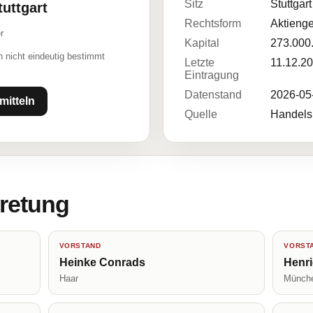
Sitz
Stuttgart
uttgart
Rechtsform
Aktienge
r
Kapital
273.000
 nicht eindeutig bestimmt
Letzte
11.12.2
Eintragung
Datenstand
2026-05
mitteln
Quelle
Handelsr
tretung
VORSTAND
VORST
Heinke Conrads
Henri
Haar
Münch