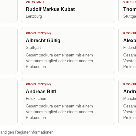
VORSTAND
VORST
Rudolf Markus Kubat
Thom
Lenzburg
Stuttga
PROKURIST(IN)
PROKUR
Albrecht Gültig
Alexa
Stuttgart
Filders
Gesamtprokura gemeinsam mit einem
Gesamt
Vorstandsmitglied oder einem anderen
Vorsta
Prokuristen
Prokur
PROKURIST(IN)
PROKUR
Andreas Bittl
Andr
Feldkirchen
Münch
Gesamtprokura gemeinsam mit einem
Gesamt
Vorstandsmitglied oder einem anderen
Vorsta
Prokuristen
Prokur
tändigen Registerinformationen.