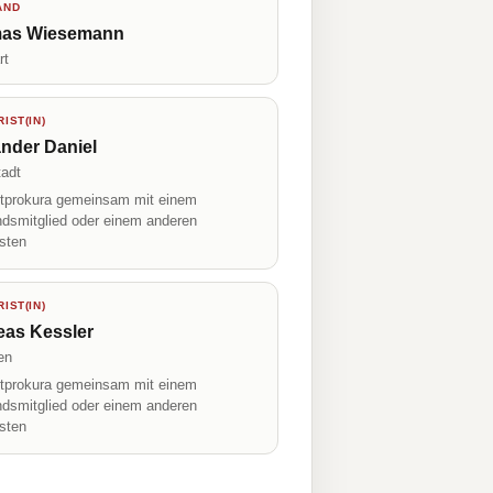
AND
as Wiesemann
rt
IST(IN)
nder Daniel
tadt
prokura gemeinsam mit einem
ndsmitglied oder einem anderen
isten
IST(IN)
eas Kessler
en
prokura gemeinsam mit einem
ndsmitglied oder einem anderen
isten