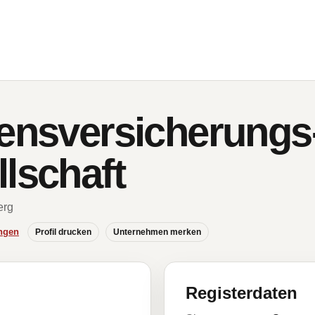
bensversicherungs
lschaft
erg
ngen
Profil drucken
Unternehmen merken
Registerdaten