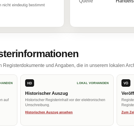
Quelle
Handelsr
 nicht eindeutig bestimmt
sterinformationen
ch Registerdokumente und Angaben, die in unserem lokalen Arch
HD
VÖ
HANDEN
LOKAL VORHANDEN
Historischer Auszug
Veröf
en auf
Historischer Registerinhalt vor der elektronischen
Regist
Umschreibung.
Register
Historischen Auszug ansehen
Zum Zei