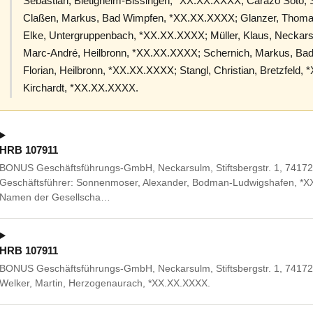
Sebastian, Bietigheim-Bissingen, *XX.XX.XXXX; Carazo Soto, 
Claßen, Markus, Bad Wimpfen, *XX.XX.XXXX; Glanzer, Thomas
Elke, Untergruppenbach, *XX.XX.XXXX; Müller, Klaus, Necka
Marc-André, Heilbronn, *XX.XX.XXXX; Schernich, Markus, Ba
Florian, Heilbronn, *XX.XX.XXXX; Stangl, Christian, Bretzfeld
Kirchardt, *XX.XX.XXXX.
HRB 107911
BONUS Geschäftsführungs-GmbH, Neckarsulm, Stiftsbergstr. 1, 74172 
Geschäftsführer: Sonnenmoser, Alexander, Bodman-Ludwigshafen, *XX
Namen der Gesellscha…
HRB 107911
BONUS Geschäftsführungs-GmbH, Neckarsulm, Stiftsbergstr. 1, 74172
Welker, Martin, Herzogenaurach, *XX.XX.XXXX.