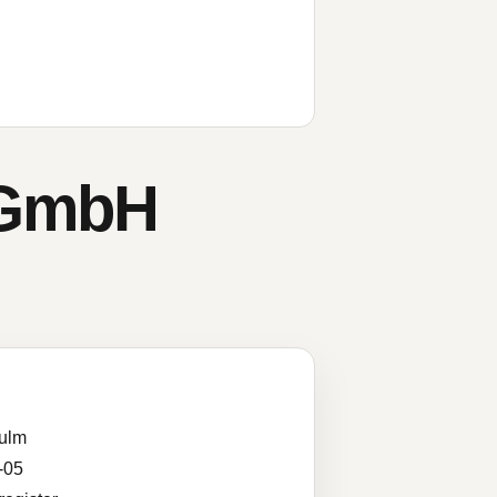
-GmbH
ulm
-05