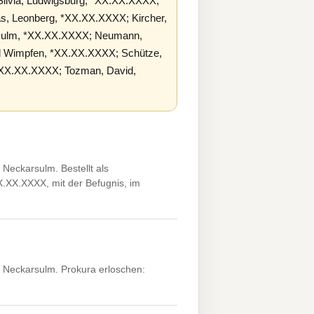
Silvia, Ludwigsburg, *XX.XX.XXXX;
, Leonberg, *XX.XX.XXXX; Kircher,
rsulm, *XX.XX.XXXX; Neumann,
d Wimpfen, *XX.XX.XXXX; Schütze,
, *XX.XX.XXXX; Tozman, David,
Neckarsulm. Bestellt als
.XX.XXXX, mit der Befugnis, im
 Neckarsulm. Prokura erloschen: