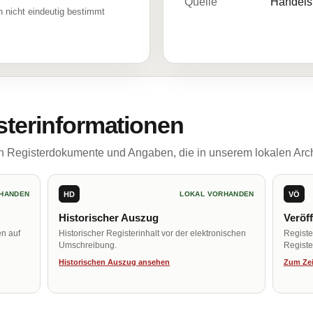
Quelle
Handelsr
 nicht eindeutig bestimmt
sterinformationen
ch Registerdokumente und Angaben, die in unserem lokalen Arch
HD
VÖ
HANDEN
LOKAL VORHANDEN
Historischer Auszug
Veröf
en auf
Historischer Registerinhalt vor der elektronischen
Regist
Umschreibung.
Register
Historischen Auszug ansehen
Zum Zei