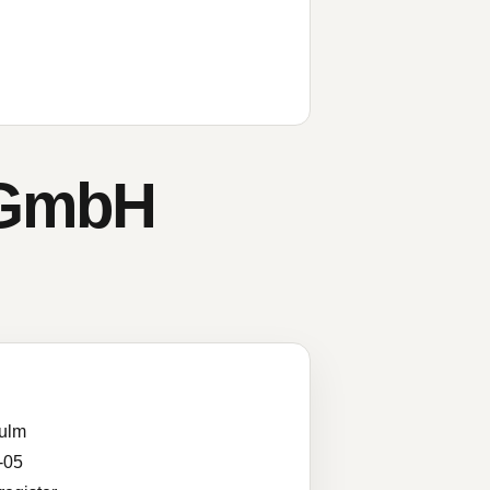
-GmbH
ulm
-05