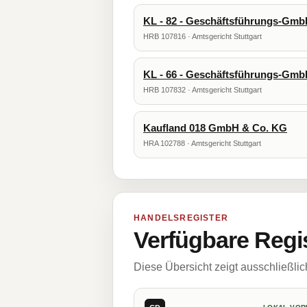
KL - 82 - Geschäftsführungs-Gm
HRB 107816 · Amtsgericht Stuttgart
KL - 66 - Geschäftsführungs-Gm
HRB 107832 · Amtsgericht Stuttgart
Kaufland 018 GmbH & Co. KG
HRA 102788 · Amtsgericht Stuttgart
HANDELSREGISTER
Verfügbare Regi
Diese Übersicht zeigt ausschließli