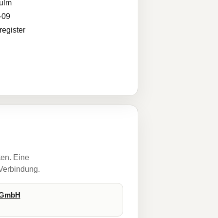
ulm
-09
egister
ten. Eine
 Verbindung.
s-GmbH