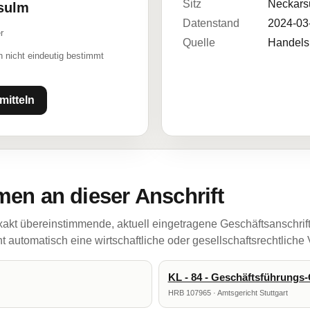
Sitz
Neckars
rsulm
Datenstand
2024-03
r
Quelle
Handelsr
 nicht eindeutig bestimmt
mitteln
en an dieser Anschrift
akt übereinstimmende, aktuell eingetragene Geschäftsanschrif
 automatisch eine wirtschaftliche oder gesellschaftsrechtliche
KL - 84 - Geschäftsführung
HRB 107965 · Amtsgericht Stuttgart