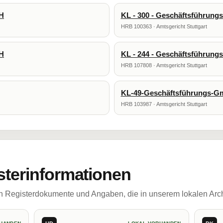
bH
KL - 300 - Geschäftsführun
HRB 100363 · Amtsgericht Stuttgart
bH
KL - 244 - Geschäftsführun
HRB 107808 · Amtsgericht Stuttgart
KL-49-Geschäftsführungs-
HRB 103987 · Amtsgericht Stuttgart
sterinformationen
ch Registerdokumente und Angaben, die in unserem lokalen Arch