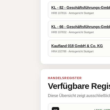
KL - 82 - Geschäftsführungs-Gm
HRB 107816 · Amtsgericht Stuttgart
KL - 66 - Geschäftsführungs-Gm
HRB 107832 · Amtsgericht Stuttgart
Kaufland 018 GmbH & Co. KG
HRA 102788 · Amtsgericht Stuttgart
HANDELSREGISTER
Verfügbare Regi
Diese Übersicht zeigt ausschließli