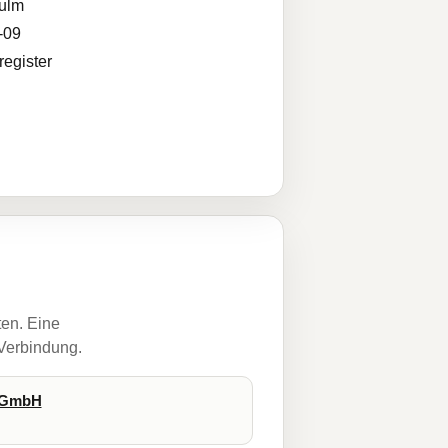
ulm
-09
egister
ten. Eine
 Verbindung.
s-GmbH