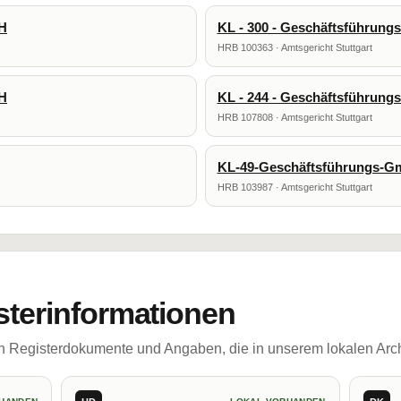
bH
KL - 300 - Geschäftsführun
HRB 100363 · Amtsgericht Stuttgart
bH
KL - 244 - Geschäftsführun
HRB 107808 · Amtsgericht Stuttgart
KL-49-Geschäftsführungs-
HRB 103987 · Amtsgericht Stuttgart
sterinformationen
ch Registerdokumente und Angaben, die in unserem lokalen Arch