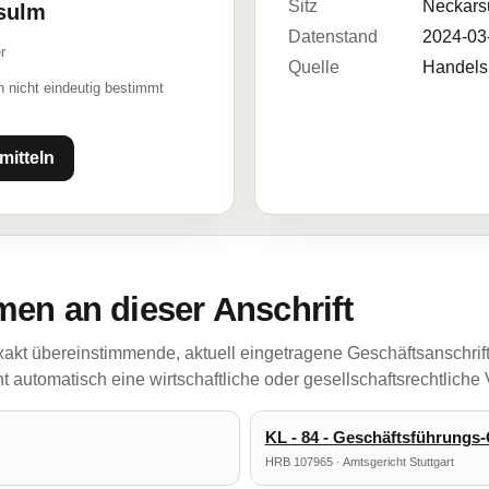
Sitz
Neckars
rsulm
Datenstand
2024-03
r
Quelle
Handelsr
 nicht eindeutig bestimmt
mitteln
en an dieser Anschrift
akt übereinstimmende, aktuell eingetragene Geschäftsanschrif
 automatisch eine wirtschaftliche oder gesellschaftsrechtliche
KL - 84 - Geschäftsführung
HRB 107965 · Amtsgericht Stuttgart