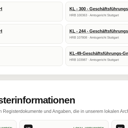
bH
KL - 300 - Geschäftsführun
HRB 100363 · Amtsgericht Stuttgart
bH
KL - 244 - Geschäftsführun
HRB 107808 · Amtsgericht Stuttgart
KL-49-Geschäftsführungs-
HRB 103987 · Amtsgericht Stuttgart
sterinformationen
ch Registerdokumente und Angaben, die in unserem lokalen Arch