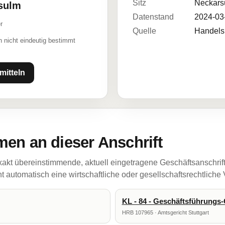
Sitz
Neckars
rsulm
Datenstand
2024-03
r
Quelle
Handelsr
 nicht eindeutig bestimmt
mitteln
en an dieser Anschrift
akt übereinstimmende, aktuell eingetragene Geschäftsanschrif
 automatisch eine wirtschaftliche oder gesellschaftsrechtliche
KL - 84 - Geschäftsführung
HRB 107965 · Amtsgericht Stuttgart