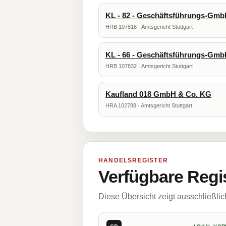
KL - 82 - Geschäftsführungs-Gm
HRB 107816 · Amtsgericht Stuttgart
KL - 66 - Geschäftsführungs-Gm
HRB 107832 · Amtsgericht Stuttgart
Kaufland 018 GmbH & Co. KG
HRA 102788 · Amtsgericht Stuttgart
HANDELSREGISTER
Verfügbare Regi
Diese Übersicht zeigt ausschließli