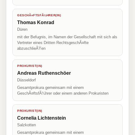
GESCHÃ¤FTSFÃ¼HRER(IN)
Thomas Konrad
Düren
mit der Befugnis, im Namen der Gesellschaft mit sich als
Vertreter eines Dritten RechtsgeschÃ¤fte
abzuschlieÃŸen
PROKURIST(IN)
Andreas Ruthenschöer
Düsseldorf
Gesamtprokura gemeinsam mit einem
GeschÃ¤ftsfÃ¼hrer oder einem anderen Prokuristen
PROKURIST(IN)
Cornelia Lichtenstein
Salzkotten
Gesamtprokura gemeinsam mit einem