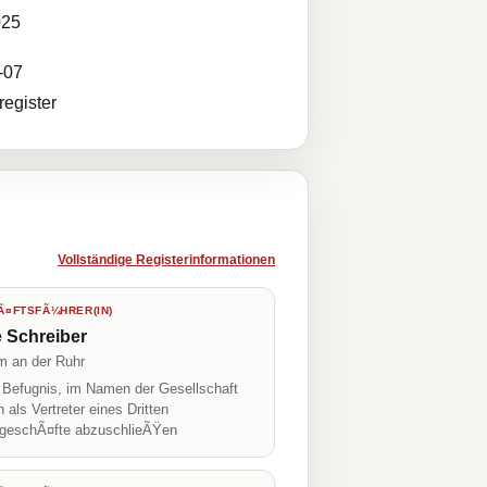
025
-07
egister
Vollständige Registerinformationen
¤FTSFÃ¼HRER(IN)
 Schreiber
m an der Ruhr
r Befugnis, im Namen der Gesellschaft
h als Vertreter eines Dritten
geschÃ¤fte abzuschlieÃŸen