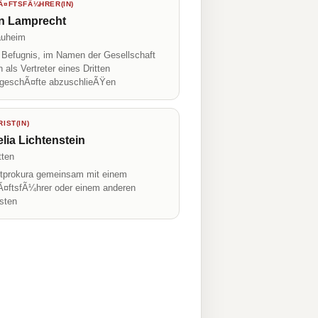
¤FTSFÃ¼HRER(IN)
an Lamprecht
auheim
r Befugnis, im Namen der Gesellschaft
h als Vertreter eines Dritten
geschÃ¤fte abzuschlieÃŸen
IST(IN)
lia Lichtenstein
tten
prokura gemeinsam mit einem
¤ftsfÃ¼hrer oder einem anderen
isten