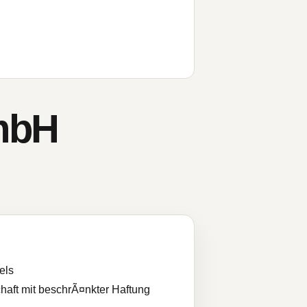
GmbH
els
haft mit beschrÃ¤nkter Haftung