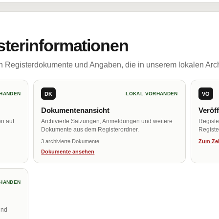
sterinformationen
ch Registerdokumente und Angaben, die in unserem lokalen Arch
DK
VÖ
HANDEN
LOKAL VORHANDEN
Dokumentenansicht
Veröf
en auf
Archivierte Satzungen, Anmeldungen und weitere
Regist
Dokumente aus dem Registerordner.
Register
3 archivierte Dokumente
Zum Zei
Dokumente ansehen
HANDEN
und