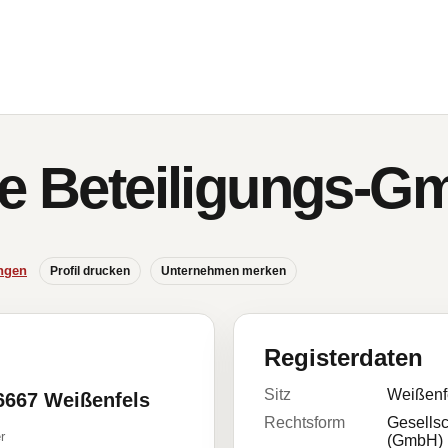
te Beteiligungs-
ngen
Profil drucken
Unternehmen merken
Registerdaten
Sitz
Weißenf
6667 Weißenfels
Rechtsform
Gesellsc
r
(GmbH)