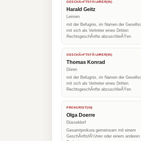
GESCHÃ¤FTSFÃ¼HRER(IN)
Harald Geitz
Leimen
mit der Befugnis, im Namen der Gesellsc
mit sich als Vertreter eines Dritten
RechtsgeschÃ¤fte abzuschlieÃŸen
GESCHÃ¤FTSFÃ¼HRER(IN)
Thomas Konrad
Düren
mit der Befugnis, im Namen der Gesellsc
mit sich als Vertreter eines Dritten
RechtsgeschÃ¤fte abzuschlieÃŸen
PROKURIST(IN)
Olga Doerre
Düsseldorf
Gesamtprokura gemeinsam mit einem
GeschÃ¤ftsfÃ¼hrer oder einem anderen