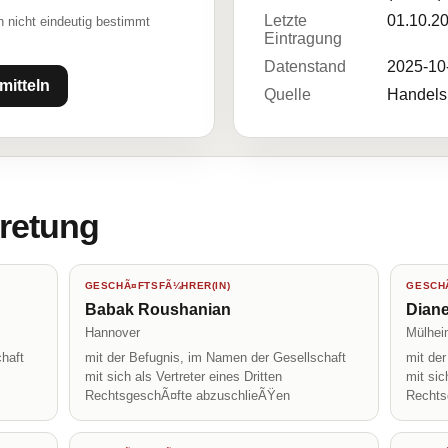
Letzte
01.10.2
 nicht eindeutig bestimmt
Eintragung
Datenstand
2025-10
mitteln
Quelle
Handelsr
tretung
GESCHÃ¤FTSFÃ¼HRER(IN)
GESCHÃ
Babak Roushanian
Diane
Hannover
Mülhei
haft
mit der Befugnis, im Namen der Gesellschaft
mit de
mit sich als Vertreter eines Dritten
mit sic
RechtsgeschÃ¤fte abzuschlieÃŸen
Rechts