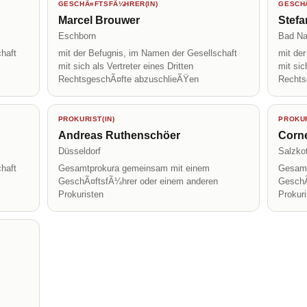
GESCHÃ¤FTSFÃ¼HRER(IN)
GESCHÃ
Marcel Brouwer
Stef
Eschborn
Bad N
haft
mit der Befugnis, im Namen der Gesellschaft
mit de
mit sich als Vertreter eines Dritten
mit sic
RechtsgeschÃ¤fte abzuschlieÃŸen
Rechts
PROKURIST(IN)
PROKUR
Andreas Ruthenschöer
Corne
Düsseldorf
Salzko
haft
Gesamtprokura gemeinsam mit einem
Gesamt
GeschÃ¤ftsfÃ¼hrer oder einem anderen
GeschÃ
Prokuristen
Prokur