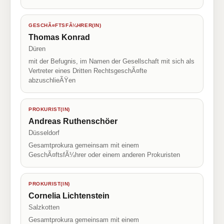
GESCHÃ¤FTSFÃ¼HRER(IN)
Thomas Konrad
Düren
mit der Befugnis, im Namen der Gesellschaft mit sich als
Vertreter eines Dritten RechtsgeschÃ¤fte
abzuschlieÃŸen
PROKURIST(IN)
Andreas Ruthenschöer
Düsseldorf
Gesamtprokura gemeinsam mit einem
GeschÃ¤ftsfÃ¼hrer oder einem anderen Prokuristen
PROKURIST(IN)
Cornelia Lichtenstein
Salzkotten
Gesamtprokura gemeinsam mit einem