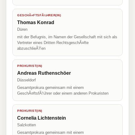
GESCHÃ¤FTSFÃ¼HRER(IN)
Thomas Konrad
Düren
mit der Befugnis, im Namen der Gesellschaft mit sich als
Vertreter eines Dritten RechtsgeschÃ¤fte
abzuschlieÃŸen
PROKURIST(IN)
Andreas Ruthenschöer
Düsseldorf
Gesamtprokura gemeinsam mit einem
GeschÃ¤ftsfÃ¼hrer oder einem anderen Prokuristen
PROKURIST(IN)
Cornelia Lichtenstein
Salzkotten
Gesamtprokura gemeinsam mit einem