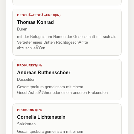
GESCHÃ¤FTSFÃ¼HRER(IN)
Thomas Konrad
Düren
mit der Befugnis, im Namen der Gesellschaft mit sich als
Vertreter eines Dritten RechtsgeschÃ¤fte
abzuschlieÃŸen
PROKURIST(IN)
Andreas Ruthenschöer
Düsseldorf
Gesamtprokura gemeinsam mit einem
GeschÃ¤ftsfÃ¼hrer oder einem anderen Prokuristen
PROKURIST(IN)
Cornelia Lichtenstein
Salzkotten
Gesamtprokura gemeinsam mit einem