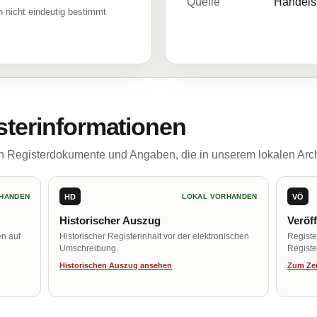
Quelle
Handelsr
 nicht eindeutig bestimmt
sterinformationen
ch Registerdokumente und Angaben, die in unserem lokalen Arch
HD
VÖ
HANDEN
LOKAL VORHANDEN
Historischer Auszug
Veröf
en auf
Historischer Registerinhalt vor der elektronischen
Regist
Umschreibung.
Register
Historischen Auszug ansehen
Zum Zei