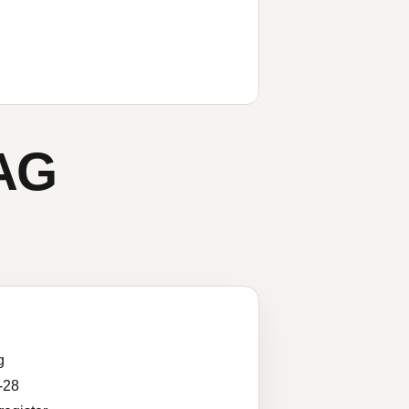
AG
g
-28